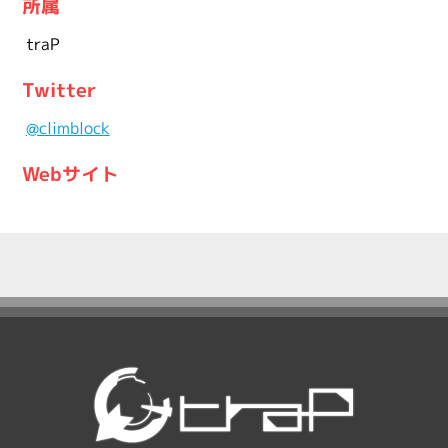
所属
traP
Twitter
@climblock
Webサイト