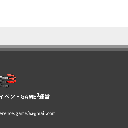
3
イベントGAME
運営
erence.game3@gmail.com