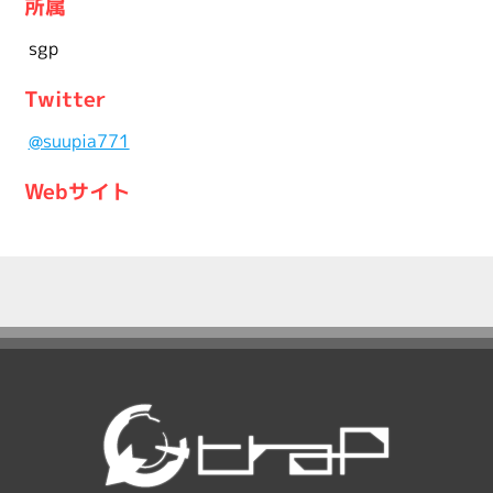
所属
sgp
Twitter
@suupia771
Webサイト