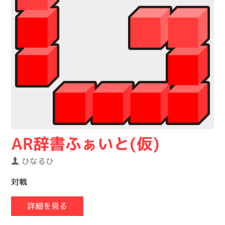
AR辞書ふぁいと(仮)
ひなるひ
対戦
詳細を見る